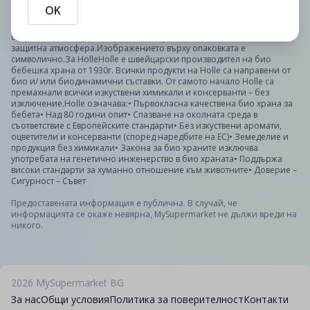
kJ/29 kcal Мазнини <0,5g - от които наситени мастни
OK
киселини <0,1g Въглехидрати 5,1g - от които
захари 3,3g Белтъци 0,8g Сол 0,06gСъхранение: След отваряне,
съхранявайте пюрето в хладилник в рамките на 2 дни.Опаковано в
защитна атмосфера.Изображението върху опаковката е
символично.За HolleHolle е швейцарски производител на био
бебешка храна от 1930г. Всички продукти на Holle са направени от
био и/ или биодинамични съставки. От самото начало Holle са
премахнали всички изкуствени химикали и консерванти – без
изключение.Holle означава:• Първокласна качествена био храна за
бебета• Над 80 години опит• Спазване на околната среда в
съответствие с Европейските стандарти• Без изкуствени аромати,
оцветители и консерванти (според наредбите на ЕС)• Земеделие и
продукция без химикали• Закона за био храните изключва
употребата на генетично инженерство в био храната• Поддържа
високи стандарти за хуманно отношение към животните• Доверие –
Сигурност – Съвет
Предоставената информация е публична. В случай, че
информацията се окаже невярна, MySupermarket не дължи вреди на
никого.
2026
MySupermarket BG
За нас
Общи условия
Политика за поверителност
Контакти