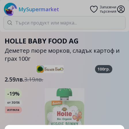
Запазени
MySupermarket
търсения
HOLLE BABY FOOD AG
Деметер пюре морков, сладък картоф и
грах 100г
100гр.
2.59лв.
3.19лв.
-19%
от
30/06
изтекла