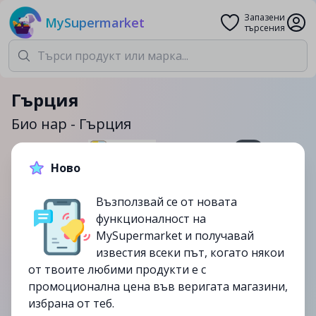
Запазени
MySupermarket
търсения
Гърция
Био нар - Гърция
1кг.
Ново
4.99лв.
9.49лв.
Възползвай се от новата
-47%
функционалност на
от
05/10
MySupermarket и получавай
изтекла
известия всеки път, когато някои
от твоите любими продукти е с
промоционална цена във веригата магазини,
избрана от теб.