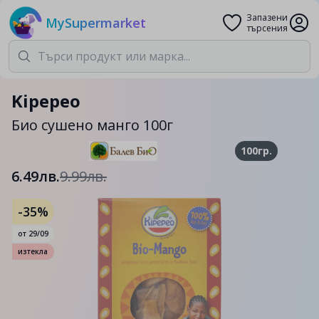
Запазени
MySupermarket
търсения
Kipepeo
Био сушено манго 100г
100гр.
6.49лв.
9.99лв.
-35%
от
29/09
изтекла