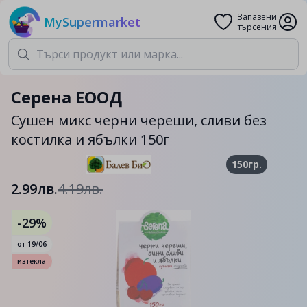
Запазени
MySupermarket
търсения
Серена ЕООД
Сушен микс черни череши, сливи без
костилка и ябълки 150г
150гр.
2.99лв.
4.19лв.
-29%
от
19/06
изтекла