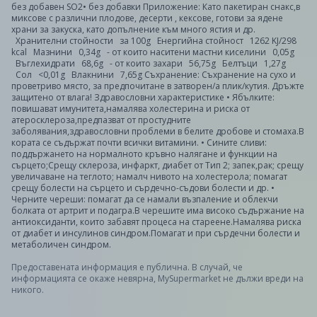
без добавен SO2• без добавки Приложение: Като пакетиран снакс,в
миксове с различни плодове, десерти , кексове, готови за ядене
храни за закуска, като допълнение към много ястия и др.
Хранителни стойности за 100g Енергийна стойност 1262 KJ/298
kcal Мазнини 0,34g - от които наситени мастни киселини 0,05g
Въглехидрати 68,6g - от които захари 56,75g Белтъци 1,27g
Сол <0,01g Влакнини 7,65g Съхранение: Съхранение на сухо и
проветриво място, за предпочитане в затворен/а плик/кутия. Дръжте
защитено от влага! Здравословни характеристике • Ябълките:
повишават имунитета,намалява холестерина и риска от
атеросклероза,предпазват от простудните
заболявания,здравословни проблеми в белите дробове и стомаха.В
кората се съдържат почти всички витамини. • Сините сливи:
поддържането на нормалното кръвно налягане и функции на
сърцето;Срещу склероза, инфаркт, диабет от Тип 2; запек,рак; срещу
увеличаване на теглото; намалч нивото на холестерола; помагат
срещу болести на сърцето и сърдечно-съдови болести и др. •
Черните череши: помагат да се намали възпаление и облекчи
болката от артрит и подагра.В черешите има високо съдържание на
антиоксиданти, които забавят процеса на стареене.Намалява риска
от диабет и инсулинов синдром.Помагат и при сърдечни болести и
метаболичен синдром.
Предоставената информация е публична. В случай, че
информацията се окаже невярна, MySupermarket не дължи вреди на
никого.