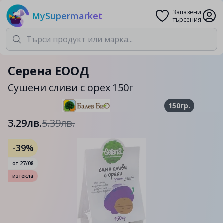
Запазени
MySupermarket
търсения
Серена ЕООД
Сушени сливи с орех 150г
150гр.
3.29лв.
5.39лв.
-39%
от
27/08
изтекла