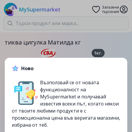
Запазени
MySupermarket
търсения
тиква цигулка Матилда кг
1кг.
0.59лв.
0.89лв.
Ново
-34%
Възползвай се от новата
до
01/02
функционалност на
изтекла
MySupermarket и получавай
известия всеки път, когато някои
от твоите любими продукти е с
промоционална цена във веригата магазини,
избрана от теб.