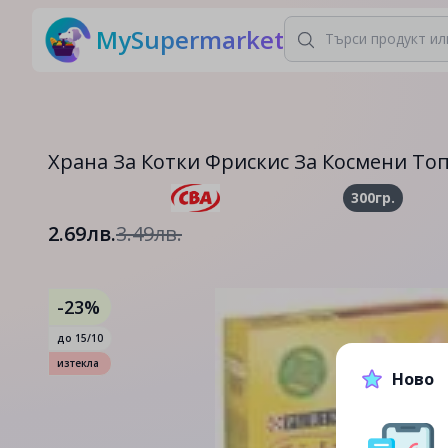
MySupermarket
Храна За Котки Фрискис За Космени Топ
300гр.
2.69лв.
3.49лв.
-23%
до
15/10
изтекла
Ново