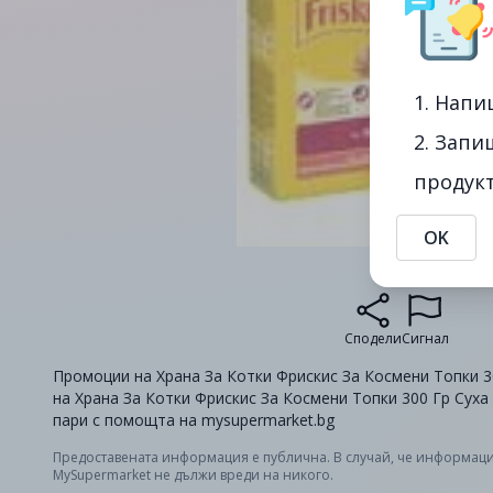
1. Напи
2. Запи
продукт
OK
Сподели
Сигнал
Промоции на Храна За Котки Фрискис За Космени Топки 30
на Храна За Котки Фрискис За Космени Топки 300 Гр Суха 
пари с помощта на mysupermarket.bg
Предоставената информация е публична. В случай, че информаци
MySupermarket не дължи вреди на никого.