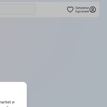
Запазени
търсения
arket и