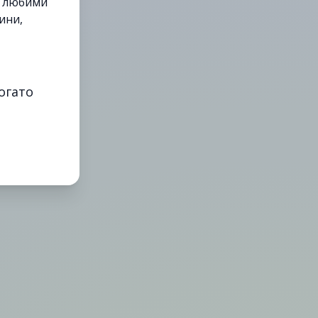
е любими
ини,
огато