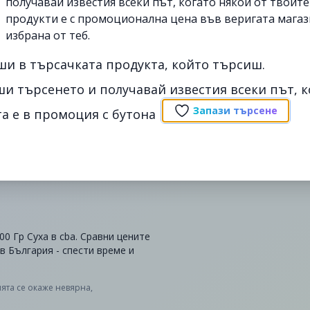
получавай известия всеки път, когато някои от твоит
продукти е с промоционална цена във веригата магаз
избрана от теб.
ши в търсачката продукта, който търсиш.
ши търсенето и получавай известия всеки път, к
Запази търсене
а е в промоция с бутона
0 Гр Суха в cba. Сравни цените
в България - спести време и
ята се окаже невярна,