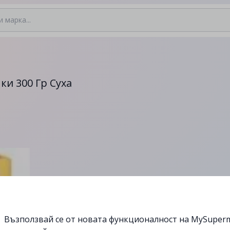
ки 300 Гр Суха
Възползвай се от новата функционалност на MySuperm