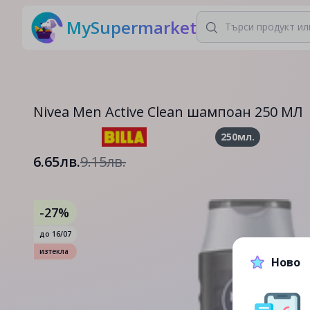
MySupermarket
Nivea Men Active Clean шампоан 250 МЛ
250мл.
6.65лв.
9.15лв.
-27%
до
16/07
изтекла
Ново