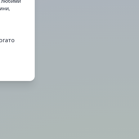
е любими
ини,
огато