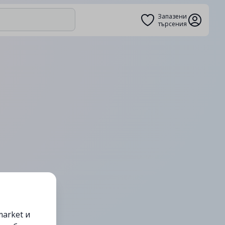
Запазени
търсения
arket и