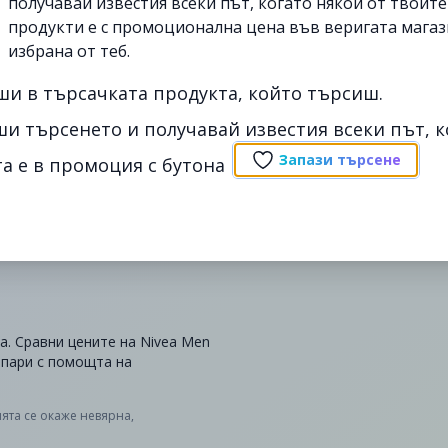
получавай известия всеки път, когато някои от твоит
продукти е с промоционална цена във веригата магаз
избрана от теб.
ши в търсачката продукта, който търсиш.
ши търсенето и получавай известия всеки път, к
Запази търсене
а е в промоция с бутона
la. Сравни цените на Nivea Men
и пари с помощта на
ята се окаже невярна,