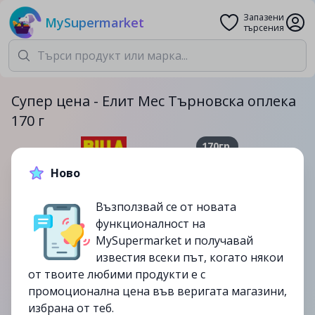
Запазени
MySupermarket
търсения
Супер цена - Елит Мес Търновска оплека
170 г
170гр.
2.65лв.
5.19лв.
Ново
-49%
Възползвай се от новата
функционалност на
до
13/08
MySupermarket и получавай
изтекла
известия всеки път, когато някои
от твоите любими продукти е с
промоционална цена във веригата магазини,
избрана от теб.