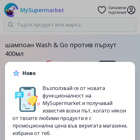
Запазени
MySupermarket
търсения
шампоан Wash & Go против пърхут
400мл
400мл.
Ново
4.79лв.
7.59лв.
Възползвай се от новата
-37%
функционалност на
до
24/09
MySupermarket и получавай
изтекла
известия всеки път, когато някои
от твоите любими продукти е с
промоционална цена във веригата магазини,
избрана от теб.