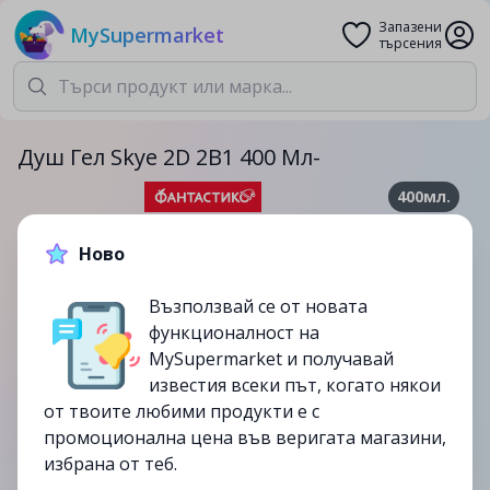
Запазени
MySupermarket
търсения
Душ Гел Skye 2D 2В1 400 Мл-
400мл.
10.99лв.
12.49лв.
Ново
-12%
Възползвай се от новата
до
23/10
функционалност на
изтекла
MySupermarket и получавай
известия всеки път, когато някои
от твоите любими продукти е с
промоционална цена във веригата магазини,
избрана от теб.