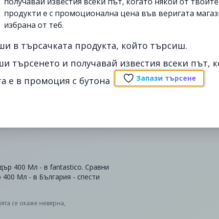
получавай известия всеки път, когато някои от твоит
продукти е с промоционална цена във веригата магаз
избрана от теб.
ши в търсачката продукта, който търсиш.
ши търсенето и получавай известия всеки път, к
Запази търсене
а е в промоция с бутона
р 400 Мл - в fantastico. Сравни
400 Мл - в България - спести
ята се окаже невярна,