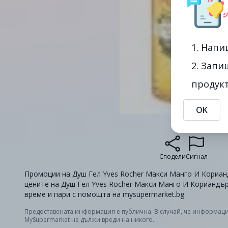
1. Напи
2. Запи
продукт
OK
Сподели
Сигнал
Промоции на Душ Гел Yves Rocher Макси Манго И Кориандъ
цените на Душ Гел Yves Rocher Макси Манго И Кориандър 
време и пари с помощта на mysupermarket.bg
Предоставената информация е публична. В случай, че информаци
MySupermarket не дължи вреди на никого.