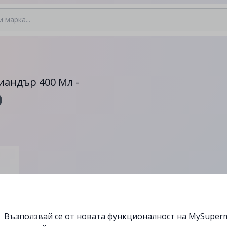
иандър 400 Мл -
Възползвай се от новата функционалност на MySuperm