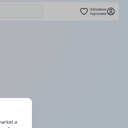
Запазени
търсения
arket и