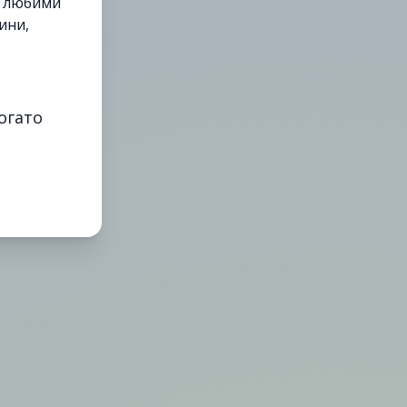
е любими
ини,
огато