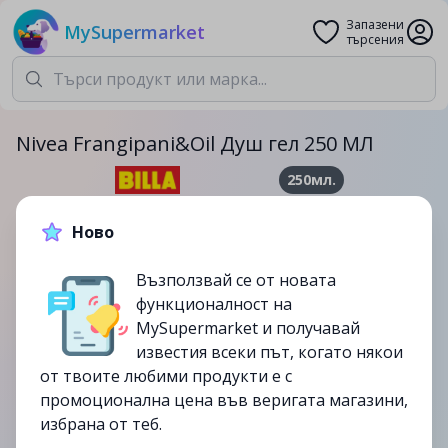
Запазени
MySupermarket
търсения
Nivea Frangipani&Oil Душ гел 250 МЛ
250мл.
5.99лв.
9.69лв.
Ново
-38%
Възползвай се от новата
до
16/07
функционалност на
изтекла
MySupermarket и получавай
известия всеки път, когато някои
от твоите любими продукти е с
промоционална цена във веригата магазини,
избрана от теб.