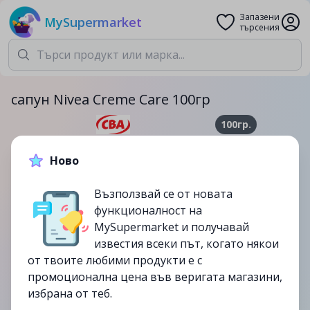
Запазени
MySupermarket
търсения
сапун Nivea Creme Care 100гр
100гр.
2.09лв.
Ново
от
20/01
Възползвай се от новата
функционалност на
MySupermarket и получавай
известия всеки път, когато някои
от твоите любими продукти е с
промоционална цена във веригата магазини,
избрана от теб.