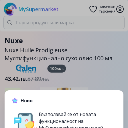
Запазени
MySupermarket
търсения
Nuxe
Nuxe Huile Prodigieuse
Мултифункционално сухо олио 100 мл
100мл.
43.42лв.
57.89лв.
-25%
Ново
до
07/07
изтекла
Възползвай се от новата
функционалност на
MySupermarket и получавай