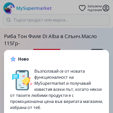
Запазени
MySupermarket
търсения
Риба Тон Филе Di Alba в Слънч.Масло
115Гр-
115гр.
Ново
4.69лв.
5.99лв.
Възползвай се от новата
-22%
функционалност на
до
18/07
MySupermarket и получавай
изтекла
известия всеки път, когато някои
от твоите любими продукти е с
промоционална цена във веригата магазини,
избрана от теб.