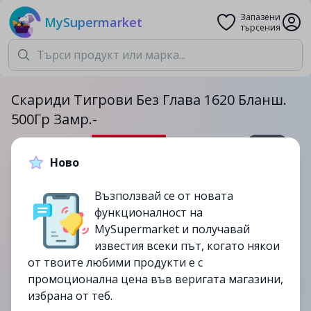
Запазени
MySupermarket
търсения
Скариди Тигрови Без Глава 1620 Бланш.
500Гр Замр.-
500гр.
Ново
19.99лв.
24.99лв.
Възползвай се от новата
-20%
функционалност на
до
09/07
MySupermarket и получавай
изтекла
известия всеки път, когато някои
от твоите любими продукти е с
промоционална цена във веригата магазини,
избрана от теб.