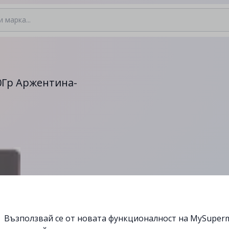
0Гр Аржентина-
Възползвай се от новата функционалност на MySuperm