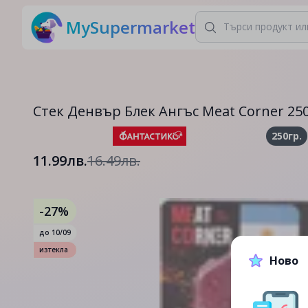
MySupermarket
Стек Денвър Блек Ангъс Meat Corner 25
250гр.
11.99лв.
16.49лв.
-27%
до
10/09
изтекла
Ново