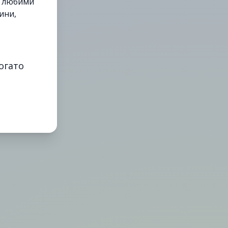
е любими
ини,
огато