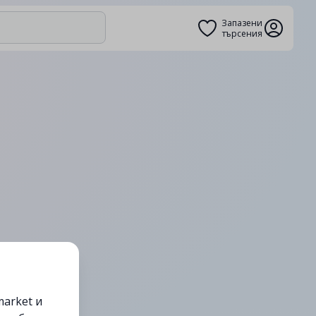
Запазени
търсения
arket и