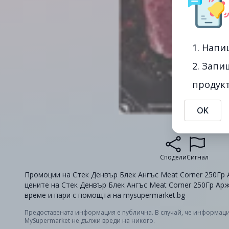
1. Напи
2. Запи
продукт
OK
Сподели
Сигнал
Промоции на Стек Денвър Блек Ангъс Meat Corner 250Гр А
цените на Стек Денвър Блек Ангъс Meat Corner 250Гр Арж
време и пари с помощта на mysupermarket.bg
Предоставената информация е публична. В случай, че информаци
MySupermarket не дължи вреди на никого.