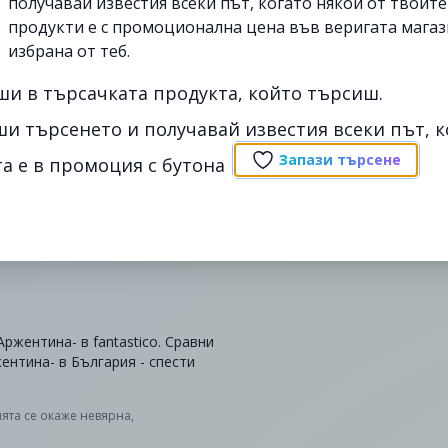
получавай известия всеки път, когато някои от твоит
продукти е с промоционална цена във веригата магаз
избрана от теб.
ши в търсачката продукта, който търсиш.
ши търсенето и получавай известия всеки път, к
Запази търсене
а е в промоция с бутона
ржентина- в fantastico. Сравни
ентина- в България - спести
ята се окаже невярна,