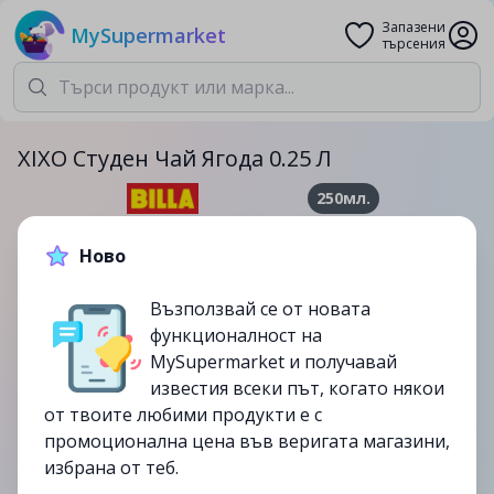
Запазени
MySupermarket
търсения
XIXO Студен Чай Ягода 0.25 Л
250мл.
0.79лв.
0.95лв.
Ново
-17%
Възползвай се от новата
до
06/08
функционалност на
изтекла
MySupermarket и получавай
известия всеки път, когато някои
от твоите любими продукти е с
промоционална цена във веригата магазини,
избрана от теб.