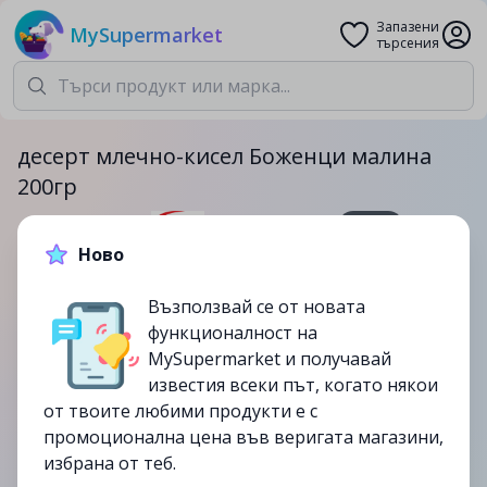
Запазени
MySupermarket
търсения
десерт млечно-кисел Боженци малина
200гр
200гр.
Ново
1.09лв.
1.39лв.
Възползвай се от новата
-22%
функционалност на
до
16/07
MySupermarket и получавай
изтекла
известия всеки път, когато някои
от твоите любими продукти е с
промоционална цена във веригата магазини,
избрана от теб.