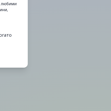
е любими
ини,
огато