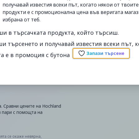
получавай известия всеки път, когато някои от твоит
продукти е с промоционална цена във веригата магаз
избрана от теб.
ши в търсачката продукта, който търсиш.
ши търсенето и получавай известия всеки път, к
Запази търсене
а е в промоция с бутона
a. Сравни цените на Hochland
и пари с помощта на
ята се окаже невярна,