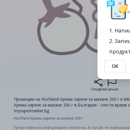
1. Напи
2. Запи
продукт
OK
Сподели
Сигнал
Промоции на Hochland Крема сирене за мазане 200 г в bill
Крема сирене за мазане 200 г в България - спести време 
mysupermarket.bg
Hochland Крема сирене за мазане 200 г
Предоставената информация е публична. В случай, че информаци