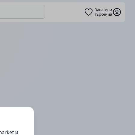
Запазени
търсения
arket и