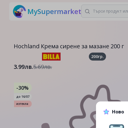
MySupermarket
Hochland Крема сирене за мазане 200 г
200гр.
3.99лв.
5.69лв.
-30%
до
16/07
изтекла
Ново