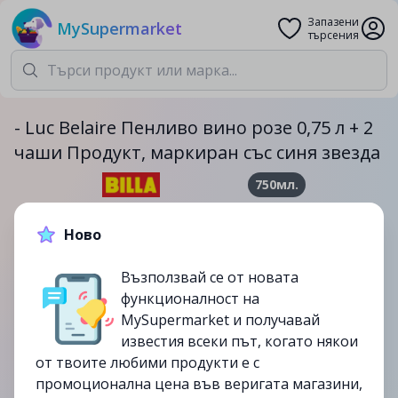
Запазени
MySupermarket
търсения
- Luc Belaire Пенливо вино розе 0,75 л + 2
чаши Продукт, маркиран със синя звезда
750мл.
35.99лв.
Ново
до
21/05
Възползвай се от новата
изтекла
функционалност на
MySupermarket и получавай
известия всеки път, когато някои
от твоите любими продукти е с
промоционална цена във веригата магазини,