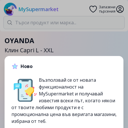
Запазени
MySupermarket
търсения
OYANDA
Клин Capri L - XXL
Ново
8.99лв.
Възползвай се от новата
до
07/09
функционалност на
изтекла
MySupermarket и получавай
известия всеки път, когато някои
от твоите любими продукти е с
промоционална цена във веригата магазини,
избрана от теб.