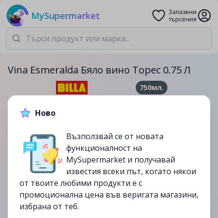
Запазени
MySupermarket
търсения
Vina Esmeralda Бяло вино Торес 0.75 Л
750мл.
17.99лв.
25.49лв.
Ново
-29%
Възползвай се от новата
до
18/06
функционалност на
изтекла
MySupermarket и получавай
известия всеки път, когато някои
от твоите любими продукти е с
промоционална цена във веригата магазини,
избрана от теб.