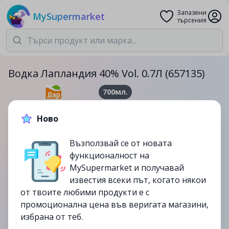
Запазени
MySupermarket
търсения
Водка Лапландия 40% Vol. 0.7Л (657135)
700мл.
30.99лв.
35.99лв.
Ново
-14%
Възползвай се от новата
до
22/06
функционалност на
изтекла
MySupermarket и получавай
известия всеки път, когато някои
от твоите любими продукти е с
промоционална цена във веригата магазини,
избрана от теб.