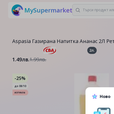
MySupermarket
Aspasia Газирана Напитка Ананас 2Л Ре
2л.
1.49лв.
1.99лв.
-25%
до
08/10
изтекла
Ново