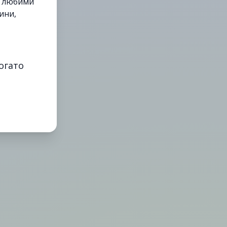
е любими
ини,
огато