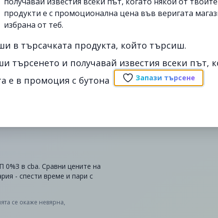
получавай известия всеки път, когато някои от твоит
продукти е с промоционална цена във веригата магаз
избрана от теб.
ши в търсачката продукта, който търсиш.
ши търсенето и получавай известия всеки път, к
Запази търсене
а е в промоция с бутона
 0%З в cba. Сравни цените на
рия - спести време и пари с
ята се окаже невярна,