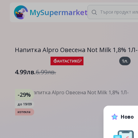
MySupermarket
Напитка Alpro Овесена Not Milk 1,8% 1Л-
1л.
4.99лв.
6.99лв.
-29%
до
19/09
изтекла
Ново