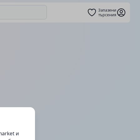
Запазени
търсения
arket и