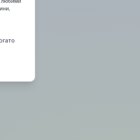
е любими
ини,
огато