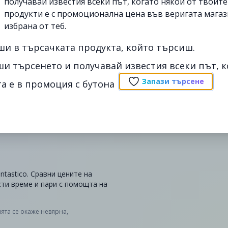
получавай известия всеки път, когато някои от твоит
продукти е с промоционална цена във веригата магаз
избрана от теб.
ши в търсачката продукта, който търсиш.
ши търсенето и получавай известия всеки път, к
Запази търсене
а е в промоция с бутона
ntastico. Сравни цените на
ести време и пари с помощта на
ята се окаже невярна,