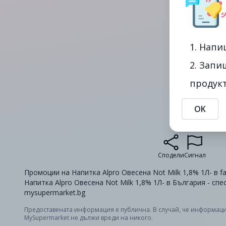
1. Напи
2. Запи
продукт
OK
Сподели
Сигнал
Промоции на Напитка Alpro Овесена Not Milk 1,8% 1Л- в fa
Напитка Alpro Овесена Not Milk 1,8% 1Л- в България - сп
mysupermarket.bg
Предоставената информация е публична. В случай, че информаци
MySupermarket не дължи вреди на никого.