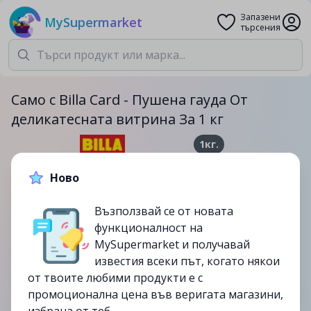
Запазени
MySupermarket
търсения
Само с Billa Card - Пушена гауда От
деликатесната витрина За 1 кг
1кг.
16.99лв.
21.49лв.
Ново
-21%
Възползвай се от новата
функционалност на
до
16/07
MySupermarket и получавай
изтекла
известия всеки път, когато някои
от твоите любими продукти е с
промоционална цена във веригата магазини,
избрана от теб.