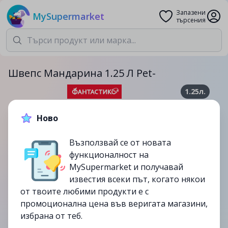
Запазени
MySupermarket
търсения
Швепс Мандарина 1.25 Л Pet-
1.25л.
2.59лв.
2.89лв.
Ново
-10%
Възползвай се от новата
до
27/08
функционалност на
изтекла
MySupermarket и получавай
известия всеки път, когато някои
от твоите любими продукти е с
промоционална цена във веригата магазини,
избрана от теб.