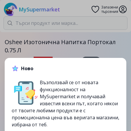
Запазени
MySupermarket
търсения
Oshee Изотонична Напитка Портокал
0.75 Л
750мл.
Ново
2.19лв.
2.79лв.
Възползвай се от новата
-22%
функционалност на
до
06/08
MySupermarket и получавай
изтекла
известия всеки път, когато някои
от твоите любими продукти е с
промоционална цена във веригата магазини,
избрана от теб.