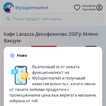
Запазени
MySupermarket
търсения
Кафе Lavazza Декофеиново 250Гр Мляно
Вакуум-
250гр.
Ново
15.49лв.
19.99лв.
Възползвай се от новата
-23%
функционалност на
до
10/10
MySupermarket и получавай
изтекла
известия всеки път, когато някои
от твоите любими продукти е с
промоционална цена във веригата магазини,
избрана от теб.