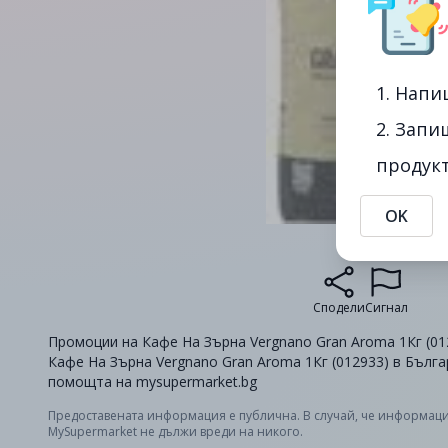
1. Напи
2. Запи
продукт
OK
Сподели
Сигнал
Промоции на Кафе На Зърна Vergnano Gran Aroma 1Кг (012
Кафе На Зърна Vergnano Gran Aroma 1Кг (012933) в Българ
помощта на mysupermarket.bg
Предоставената информация е публична. В случай, че информаци
MySupermarket не дължи вреди на никого.