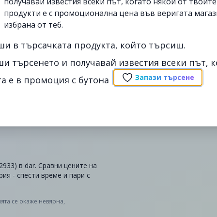
получавай известия всеки път, когато някои от твоит
продукти е с промоционална цена във веригата магаз
избрана от теб.
ши в търсачката продукта, който търсиш.
ши търсенето и получавай известия всеки път, к
Запази търсене
а е в промоция с бутона
933) в dar. Сравни цените на
ия - спести време и пари с
ята се окаже невярна,