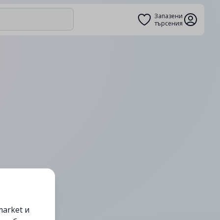
Запазени
търсения
arket и