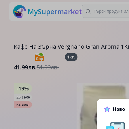
MySupermarket
Кафе На Зърна Vergnano Gran Aroma 1Кг
1кг.
41.99лв.
51.99лв.
-19%
до
22/06
изтекла
Ново