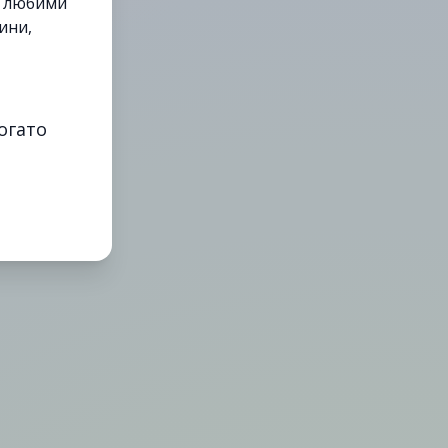
е любими
ини,
огато