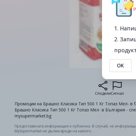
1. Напи
2. Запи
продукт
OK
Сподели
Сигнал
Промоции на Брашно Класика Тип 500 1 Кг Топаз Мел- в fa
Брашно Класика Тип 500 1 Кг Топаз Мел- в България - сп
mysupermarket.bg
Предоставената информация е публична. В случай, че информаци
MySupermarket не дължи вреди на никого.