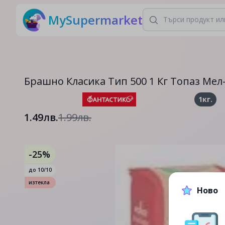
MySupermarket
Брашно Класика Тип 500 1 Кг Топаз Мел
1кг.
1.49лв.
1.99лв.
-25%
до
10/10
изтекла
Ново