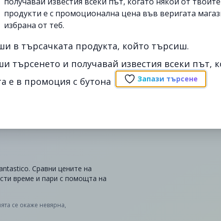
получавай известия всеки път, когато някои от твоит
продукти е с промоционална цена във веригата магаз
избрана от теб.
ши в търсачката продукта, който търсиш.
ши търсенето и получавай известия всеки път, к
Запази търсене
а е в промоция с бутона
ntastico. Сравни цените на
ести време и пари с помощта на
ята се окаже невярна,