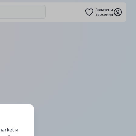
Запазени
търсения
arket и