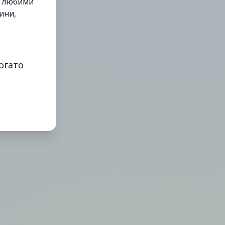
е любими
ини,
огато