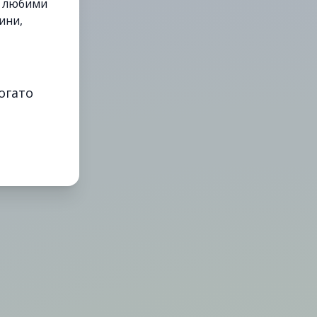
е любими
ини,
огато