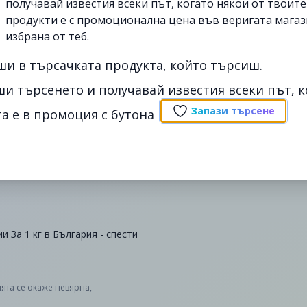
получавай известия всеки път, когато някои от твоит
продукти е с промоционална цена във веригата магаз
избрана от теб.
ши в търсачката продукта, който търсиш.
ши търсенето и получавай известия всеки път, к
Запази търсене
а е в промоция с бутона
ии За 1 кг в България - спести
ята се окаже невярна,