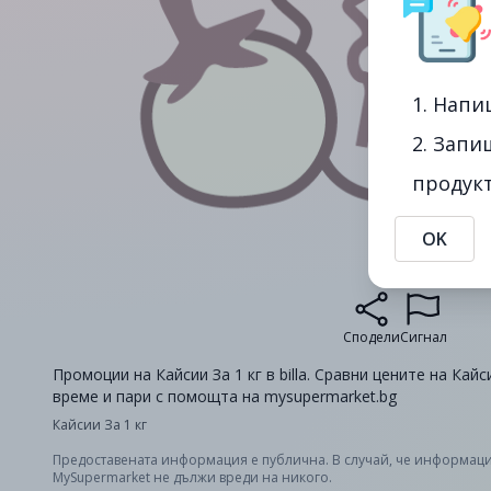
1. Напи
2. Запи
продукт
OK
Сподели
Сигнал
Промоции на Кайсии За 1 кг в billa. Сравни цените на Кайс
време и пари с помощта на mysupermarket.bg
Кайсии За 1 кг
Предоставената информация е публична. В случай, че информаци
MySupermarket не дължи вреди на никого.