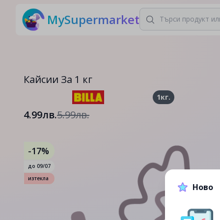
MySupermarket
Кайсии За 1 кг
1кг.
4.99лв.
5.99лв.
-17%
до
09/07
изтекла
Ново