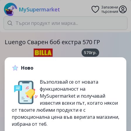
Запазени
MySupermarket
търсения
Luengo Сварен боб екстра 570 ГР
570гр.
2.29лв.
3.89лв.
Ново
-41%
Възползвай се от новата
до
23/07
функционалност на
изтекла
MySupermarket и получавай
известия всеки път, когато някои
от твоите любими продукти е с
промоционална цена във веригата магазини,
избрана от теб.