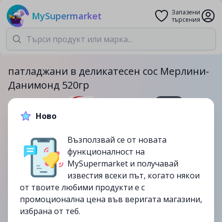
Запазени
MySupermarket
търсения
патладжани в деликатесен сос Мерлини-
Данимонд 520гр
520гр.
Ново
4.69лв.
5.39лв.
Възползвай се от новата
-13%
функционалност на
до
30/07
MySupermarket и получавай
изтекла
известия всеки път, когато някои
от твоите любими продукти е с
промоционална цена във веригата магазини,
избрана от теб.