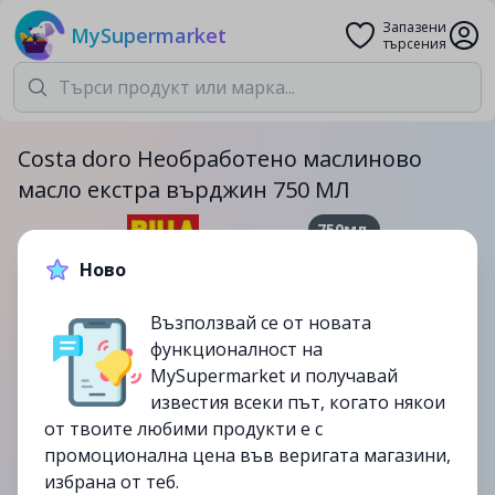
Запазени
MySupermarket
търсения
Costa doro Необработено маслиново
масло екстра върджин 750 МЛ
750мл.
21.99лв.
Ново
до
13/08
Възползвай се от новата
изтекла
функционалност на
MySupermarket и получавай
известия всеки път, когато някои
от твоите любими продукти е с
промоционална цена във веригата магазини,
избрана от теб.