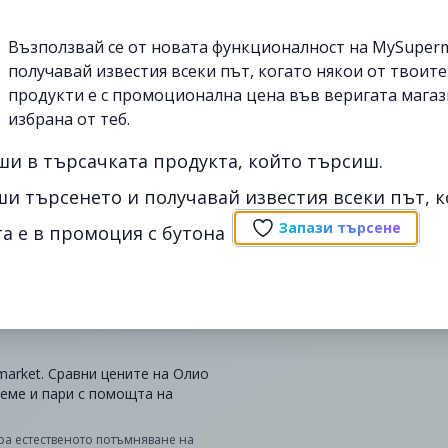
Възползвай се от новата функционалност на MySuperm
получавай известия всеки път, когато някои от твоит
продукти е с промоционална цена във веригата магаз
избрана от теб.
ши в търсачката продукта, който търсиш.
ши търсенето и получавай известия всеки път, к
Запази търсене
а е в промоция с бутона
market. Сравни цените на Олио
реме и пари с помощта на
ира естественото потъмняване на