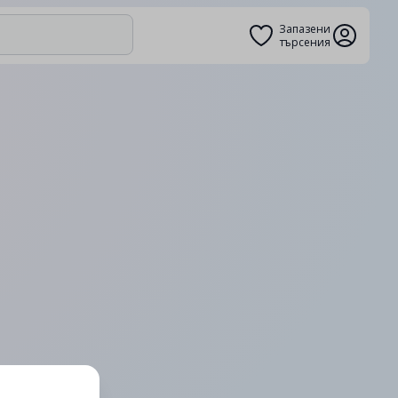
Запазени
търсения