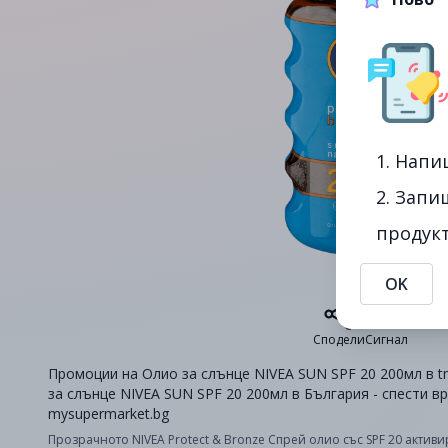
1. Напи
2. Запи
продукт
OK
Сподели
Сигнал
Промоции на Олио за слънце NIVEA SUN SPF 20 200мл в t
за слънце NIVEA SUN SPF 20 200мл в България - спести в
mysupermarket.bg
Прозрачното NIVEA Protect & Bronze Спрей олио със SPF 20 актив