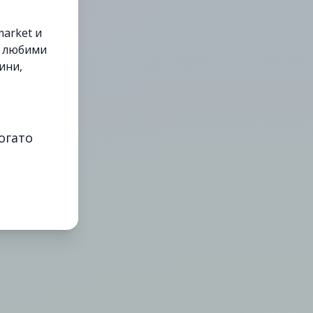
arket и
е любими
ини,
огато