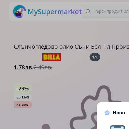
MySupermarket
Слънчогледово олио Съни Бел 1 л Произ
1л.
1.78лв.
2.49лв.
-29%
до
19/08
изтекла
Ново