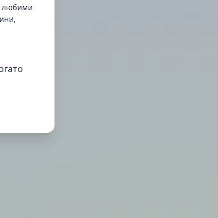
е любими
ини,
огато