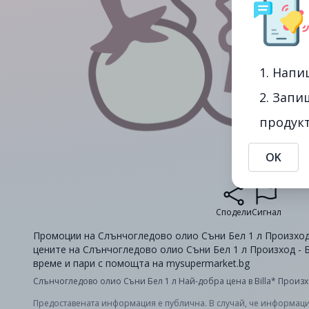
1. Напи
2. Запи
продукт
OK
Сподели
Сигнал
Промоции на Слънчогледово олио Съни Бел 1 л Произход -
цените на Слънчогледово олио Съни Бел 1 л Произход - Б
време и пари с помощта на mysupermarket.bg
Слънчогледово олио Съни Бел 1 л Най-добра цена в Billa* Произх
Предоставената информация е публична. В случай, че информаци