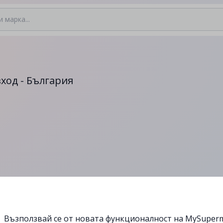
ход - България
Възползвай се от новата функционалност на MySuperm