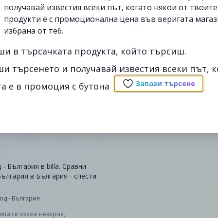
получавай известия всеки път, когато някои от твоит
продукти е с промоционална цена във веригата магаз
избрана от теб.
ши в търсачката продукта, който търсиш.
ши търсенето и получавай известия всеки път, к
Запази търсене
а е в промоция с бутона
 България в billa. Сравни
ългария в България - спести
од - България
ята се окаже невярна,