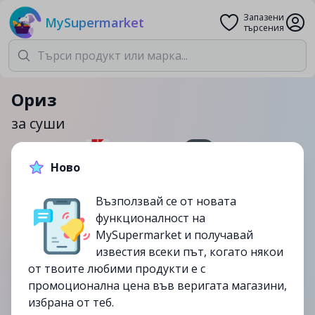
Запазени
MySupermarket
търсения
Ориз
за суши
1кг.
Ново
2.99лв.
Възползвай се от новата
до
28/02
функционалност на
изтекла
MySupermarket и получавай
известия всеки път, когато някои
от твоите любими продукти е с
промоционална цена във веригата магазини,
избрана от теб.