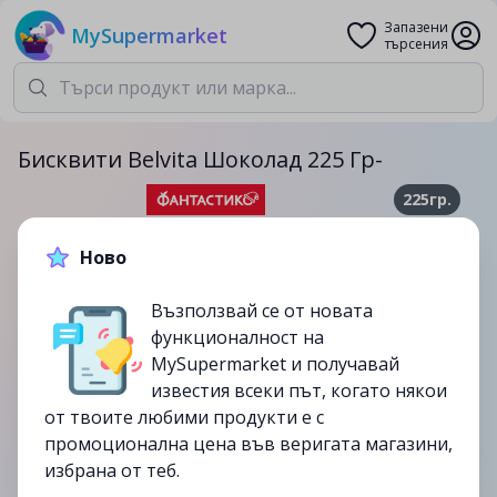
Запазени
MySupermarket
търсения
Бисквити Belvita Шоколад 225 Гр-
225гр.
3.29лв.
4.49лв.
Ново
-27%
Възползвай се от новата
до
23/07
функционалност на
изтекла
MySupermarket и получавай
известия всеки път, когато някои
от твоите любими продукти е с
промоционална цена във веригата магазини,
избрана от теб.