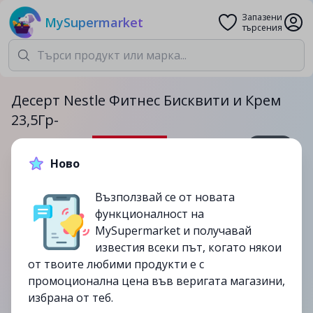
Запазени
MySupermarket
търсения
Десерт Nestle Фитнес Бисквити и Крем
23,5Гр-
23.5гр.
Ново
0.99лв.
1.15лв.
Възползвай се от новата
-14%
функционалност на
до
27/08
MySupermarket и получавай
изтекла
известия всеки път, когато някои
от твоите любими продукти е с
промоционална цена във веригата магазини,
избрана от теб.