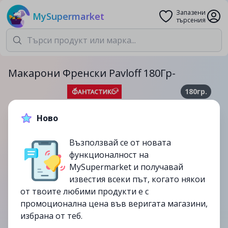
Запазени
MySupermarket
търсения
Макарони Френски Pavloff 180Гр-
180гр.
10.49лв.
11.99лв.
Ново
-13%
Възползвай се от новата
до
26/09
функционалност на
изтекла
MySupermarket и получавай
известия всеки път, когато някои
от твоите любими продукти е с
промоционална цена във веригата магазини,
избрана от теб.