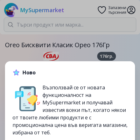
Запазени
MySupermarket
търсения
Oreo Бисквити Класик Орео 176Гр
176гр.
2.99лв.
4.54лв.
Ново
-34%
Възползвай се от новата
до
10/09
функционалност на
изтекла
MySupermarket и получавай
известия всеки път, когато някои
от твоите любими продукти е с
промоционална цена във веригата магазини,
избрана от теб.