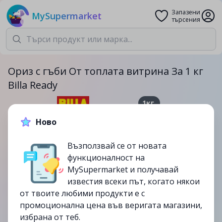
Запазени
MySupermarket
търсения
Ориз с гъби От топлата витрина За 1 кг
Billa Ready
1кг.
7.41лв.
14.49лв.
Ново
-49%
Възползвай се от новата
функционалност на
до
13/08
MySupermarket и получавай
изтекла
известия всеки път, когато някои
от твоите любими продукти е с
промоционална цена във веригата магазини,
избрана от теб.