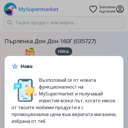
Запазени
MySupermarket
търсения
Пърленка Дон Дон 160Г (035727)
160гр.
1.19лв.
2.79лв.
Ново
-57%
Възползвай се от новата
до
21/09
функционалност на
изтекла
MySupermarket и получавай
известия всеки път, когато някои
от твоите любими продукти е с
промоционална цена във веригата магазини,
избрана от теб.