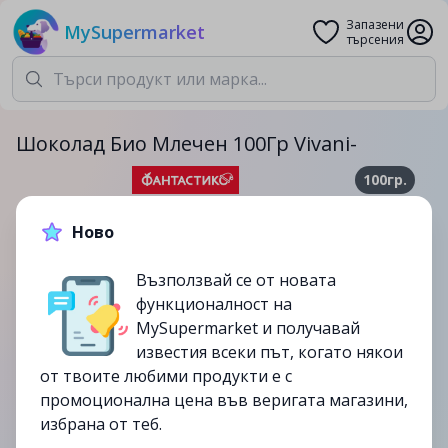
Запазени
MySupermarket
търсения
Шоколад Био Млечен 100Гр Vivani-
100гр.
7.59лв.
8.49лв.
Ново
-11%
Възползвай се от новата
до
23/07
функционалност на
изтекла
MySupermarket и получавай
известия всеки път, когато някои
от твоите любими продукти е с
промоционална цена във веригата магазини,
избрана от теб.