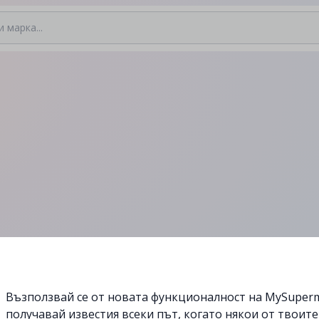
Възползвай се от новата функционалност на MySuperm
получавай известия всеки път, когато някои от твоит