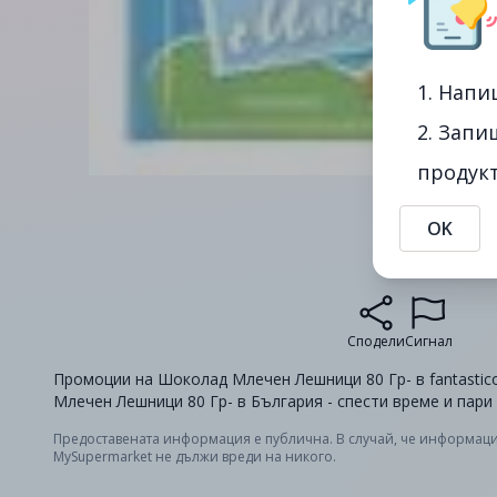
1. Напи
2. Запи
продукт
OK
Сподели
Сигнал
Промоции на Шоколад Млечен Лешници 80 Гр- в fantastic
Млечен Лешници 80 Гр- в България - спести време и пари
Предоставената информация е публична. В случай, че информаци
MySupermarket не дължи вреди на никого.