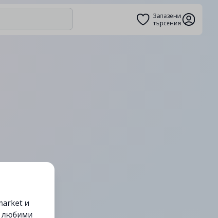
Запазени
търсения
arket и
е любими