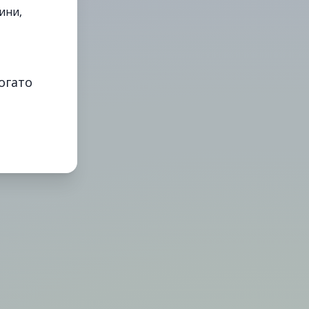
ини,
огато