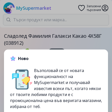
Запазени
MySupermarket
търсения
Сладолед Фамилия Галакси Какао 4Х58Г
(038912)
4x58гр.
Ново
5.99лв.
7.99лв.
Възползвай се от новата
-25%
функционалност на
до
28/09
MySupermarket и получавай
изтекла
известия всеки път, когато някои
от твоите любими продукти е с
промоционална цена във веригата магазини,
избрана от теб.