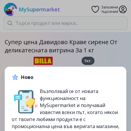
Запазени
MySupermarket
търсения
Супер цена Давидово Краве сирене От
деликатесната витрина За 1 кг
1кг.
10.99лв.
16.99лв.
Ново
-35%
Възползвай се от новата
до
23/07
функционалност на
изтекла
MySupermarket и получавай
известия всеки път, когато някои
от твоите любими продукти е с
промоционална цена във веригата магазини,